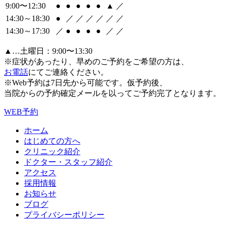
9:00〜12:30
●
●
●
●
●
▲
／
14:30～18:30
●
／
／
／
／
／
／
14:30～17:30
／
●
●
●
●
／
／
▲…土曜日：9:00〜13:30
※症状があったり、早めのご予約をご希望の方は、
お電話
にてご連絡ください。
※Web予約は7日先から可能です。仮予約後、
当院からの予約確定メールを以ってご予約完了となります。
WEB予約
ホーム
はじめての方へ
クリニック紹介
ドクター・スタッフ紹介
アクセス
採用情報
お知らせ
ブログ
プライバシーポリシー