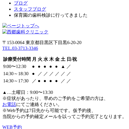
ブログ
スタッフブログ
保育園の歯科検診に行ってきました
〒153-0064 東京都目黒区下目黒6-20-20
TEL.03-3713-3346
診療受付時間
月
火
水
木
金
土
日/祝
9:00〜12:30
●
●
●
●
●
▲
／
14:30～18:30
●
／
／
／
／
／
／
14:30～17:30
／
●
●
●
●
／
／
▲…土曜日：9:00〜13:30
※症状があったり、早めのご予約をご希望の方は、
お電話
にてご連絡ください。
※Web予約は7日先から可能です。仮予約後、
当院からの予約確定メールを以ってご予約完了となります。
WEB予約